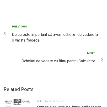
Navigare
Previous
PREVIOUS
în
De ce este important să avem ochelari de vedere la
o vârstă fragedă
articole
Next
NEXT
Ochelari de vedere cu filtru pentru Calculator
Related Posts
februarie 6, 2023
Cum sa alegi cele mai bune lentile pentru